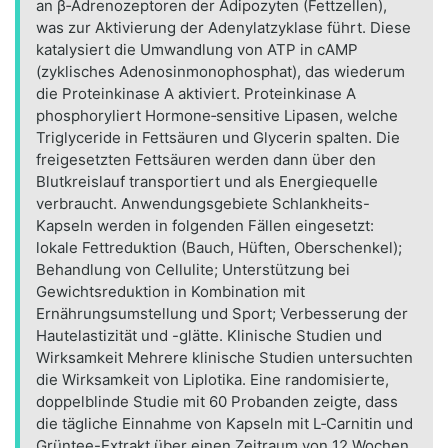
an β‑Adrenozeptoren der Adipozyten (Fettzellen),
was zur Aktivierung der Adenylatzyklase führt. Diese
katalysiert die Umwandlung von ATP in cAMP
(zyklisches Adenosinmonophosphat), das wiederum
die Proteinkinase A aktiviert. Proteinkinase A
phosphoryliert Hormone‑sensitive Lipasen, welche
Triglyceride in Fettsäuren und Glycerin spalten. Die
freigesetzten Fettsäuren werden dann über den
Blutkreislauf transportiert und als Energiequelle
verbraucht. Anwendungsgebiete Schlankheits-
Kapseln werden in folgenden Fällen eingesetzt:
lokale Fettreduktion (Bauch, Hüften, Oberschenkel);
Behandlung von Cellulite; Unterstützung bei
Gewichtsreduktion in Kombination mit
Ernährungsumstellung und Sport; Verbesserung der
Hautelastizität und -glätte. Klinische Studien und
Wirksamkeit Mehrere klinische Studien untersuchten
die Wirksamkeit von Liplotika. Eine randomisierte,
doppelblinde Studie mit 60 Probanden zeigte, dass
die tägliche Einnahme von Kapseln mit L‑Carnitin und
Grüntee-Extrakt über einen Zeitraum von 12 Wochen