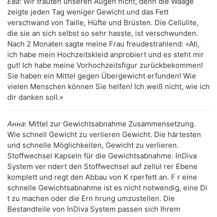
Ева
: Wir trauten unseren Augen nicht, denn die Waage
zeigte jeden Tag weniger Gewicht und das Fett
verschwand von Taille, Hüfte und Brüsten. Die Cellulite,
die sie an sich selbst so sehr hasste, ist verschwunden.
Nach 2 Monaten sagte meine Frau freudestrahlend: «Ati,
ich habe mein Hochzeitskleid anprobiert und es steht mir
gut! Ich habe meine Vorhochzeitsfigur zurückbekommen!
Sie haben ein Mittel gegen Übergewicht erfunden! Wie
vielen Menschen können Sie helfen! Ich weiß nicht, wie ich
dir danken soll.»
Анна
: Mittel zur Gewichtsabnahme Zusammensetzung.
Wie schnell Gewicht zu verlieren Gewicht. Die härtesten
und schnelle Möglichkeiten, Gewicht zu verlieren.
Stoffwechsel Kapseln für die Gewichtsabnahme. InDiva
System ver ndert den Stoffwechsel auf zellul rer Ebene
komplett und regt den Abbau von K rperfett an. F r eine
schnelle Gewichtsabnahme ist es nicht notwendig, eine Di
t zu machen oder die Ern hrung umzustellen. Die
Bestandteile von InDiva System passen sich Ihrem