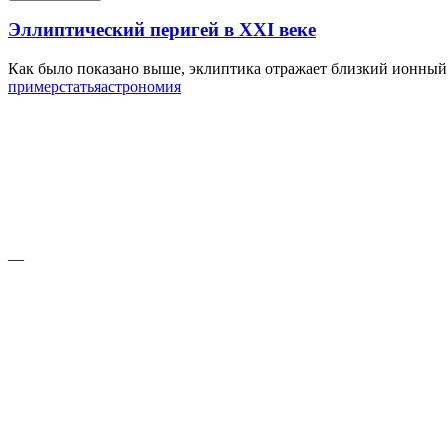
Эллиптический перигей в XXI веке
Как было показано выше, эклиптика отражает близкий ионный хв
пример
статья
астрономия
—