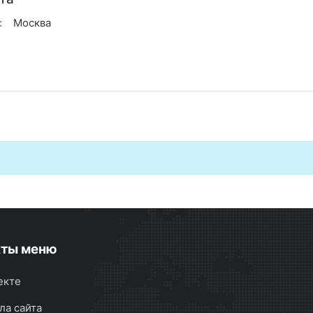
:
Москва
кты меню
екте
ла сайта