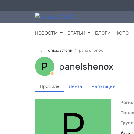
НОВОСТИ
СТАТЬИ
БЛОГИ
ФОТО
Пользователи
panelshenox
P
panelshenox
Профиль
Лента
Репутация
Регис
P
После
Групп
Анке