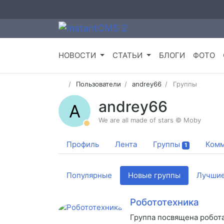
НОВОСТИ
СТАТЬИ
БЛОГИ
ФОТО
Пользователи
andrey66
Группы
andrey66
A
We are all made of stars © Moby
Профиль
Лента
Группы
Комм
1
Популярные
Новые группы
Лучшие
Робототехника
Группа посвящена робота