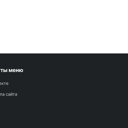
кты меню
екте
ла сайта