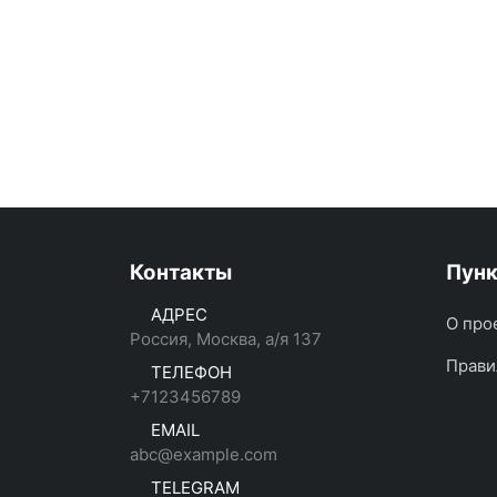
Контакты
Пун
АДРЕС
О про
Россия, Москва, а/я 137
Прави
ТЕЛЕФОН
+7123456789
EMAIL
abc@example.com
TELEGRAM