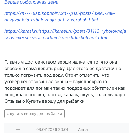
Верша рыболовная цена
https://xn----9sbisopbbihr.xn--p1ai/posts/3990-kak-
nazyvaetsja-rybolovnaja-set-v-vershah.html
https://ikarasi.ruhttps://ikarasi.ru/posts/31113-rybolovnaja-
snast-versh-s-rasporkami-mezhdu-kolcami.html
Главным достоинством верши является то, что она
способна сама ловить рыбу. Для этого ее достаточно
только погрузить под воду. Стоит отметить, что
усовершенствованная верша – паук прекрасно
подойдет для поимки таких подводных обитателей как
лещ, красноперка, плотва, карась, окунь, голавль, карп.
Отзывы о Купить вершу для рыбалки
купить вершу для рыбалки
—
08.07.2026
20:01
Anna